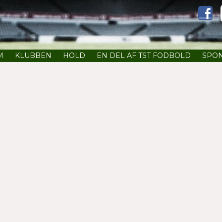
M
KLUBBEN
HOLD
EN DEL AF TST FODBOLD
SPO