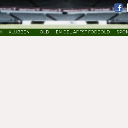
M
KLUBBEN
HOLD
EN DEL AF TST FODBOLD
SPO